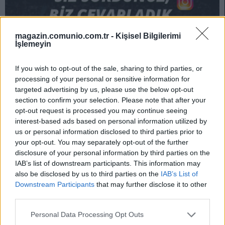
magazin.comunio.com.tr -
Kişisel Bilgilerimi
İşlemeyin
If you wish to opt-out of the sale, sharing to third parties, or
processing of your personal or sensitive information for
targeted advertising by us, please use the below opt-out
section to confirm your selection. Please note that after your
opt-out request is processed you may continue seeing
interest-based ads based on personal information utilized by
Comunio’ya sor: Altay’ı form düşüklüğü nedeniyle satmalı mıyım?
us or personal information disclosed to third parties prior to
your opt-out. You may separately opt-out of the further
10/11/2022 Yazar
Rıdvan Kutlu
|
disclosure of your personal information by third parties on the
Milli kaleci sezona facia bir giriş yaptı. Bir kaleci için yüksek sayılacak
IAB’s list of downstream participants. This information may
değeri olduğundan satmak fikri bir çok kullanıcının aklından geçiyordur
also be disclosed by us to third parties on the
IAB’s List of
haklı olarak.
Downstream Participants
that may further disclose it to other
Devam oku »
third parties.
Please note that this website/app uses one or more Google
Personal Data Processing Opt Outs
services and may gather and store information including but