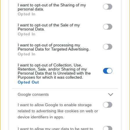
not limited to your visit or usage behaviour. You may click to
I want to opt-out of the Sharing of my
personal data.
grant or deny consent to Google and its third-party tags to
Opted In
use your data for below specified purposes in below Google
consent section.
I want to opt-out of the Sale of my
Personal Data.
Opted In
I want to opt-out of processing my
Personal Data for Targeted Advertising.
Opted In
I want to opt-out of Collection, Use,
Retention, Sale, and/or Sharing of my
Personal Data that Is Unrelated with the
Purposes for which it was collected.
Opted Out
Comunio’ya sor: Weghorst Fenerbahçe derbisinde neden -1 puan
aldı?
Google consents
10/04/2022 Yazar
Rıdvan Kutlu
|
I want to allow Google to enable storage
related to advertising like cookies on web or
Futbolcular bireysel performanslarına göre veri bazında değerlendirilir.
Gelin beraber Weghorst’un Fenerbahçe maçında öne çıkan istatistiklerine
device identifiers in apps.
bakalım.
Devam oku »
I want to allow my user data to be sent to