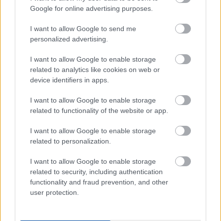
Google for online advertising purposes.
I want to allow Google to send me
personalized advertising.
I want to allow Google to enable storage
related to analytics like cookies on web or
device identifiers in apps.
I want to allow Google to enable storage
related to functionality of the website or app.
I want to allow Google to enable storage
related to personalization.
I want to allow Google to enable storage
related to security, including authentication
Comunio Trend – Takım halinde pres, takım halinde Trend!
functionality and fraud prevention, and other
user protection.
Kazananlar listesi sarı-lacivert renklerine büründü.
09/30/2022 Yazar
Hasan Memiş
|