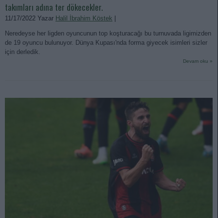
takımları adına ter dökecekler.
11/17/2022 Yazar
Halil İbrahim Köstek
|
Neredeyse her ligden oyuncunun top koşturacağı bu turnuvada ligimizden
de 19 oyuncu bulunuyor. Dünya Kupası'nda forma giyecek isimleri sizler
için derledik.
Devam oku »