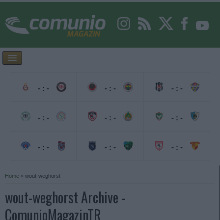
- : -
- : -
- : -
- : -
- : -
- : -
- : -
- : -
- : -
Home
»
wout-weghorst
wout-weghorst Archive -
ComunioMagazinTR