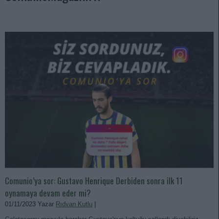
Comunio’ya sor: Gustavo Henrique Derbiden sonra ilk 11
oynamaya devam eder mi?
01/11/2023 Yazar
Rıdvan Kutlu
|