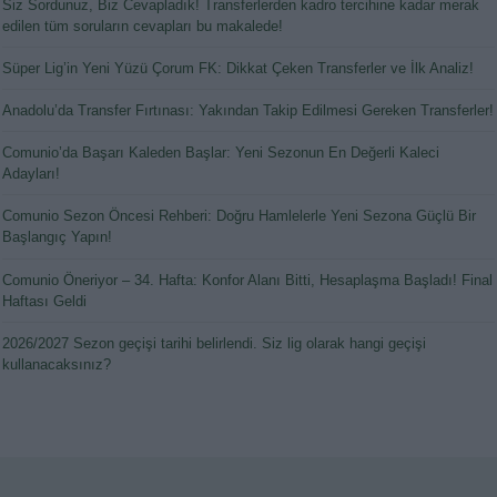
Siz Sordunuz, Biz Cevapladık! Transferlerden kadro tercihine kadar merak
edilen tüm soruların cevapları bu makalede!
Süper Lig’in Yeni Yüzü Çorum FK: Dikkat Çeken Transferler ve İlk Analiz!
Anadolu’da Transfer Fırtınası: Yakından Takip Edilmesi Gereken Transferler!
Comunio’da Başarı Kaleden Başlar: Yeni Sezonun En Değerli Kaleci
Adayları!
Comunio Sezon Öncesi Rehberi: Doğru Hamlelerle Yeni Sezona Güçlü Bir
Başlangıç Yapın!
Comunio Öneriyor – 34. Hafta: Konfor Alanı Bitti, Hesaplaşma Başladı! Final
Haftası Geldi
2026/2027 Sezon geçişi tarihi belirlendi. Siz lig olarak hangi geçişi
kullanacaksınız?