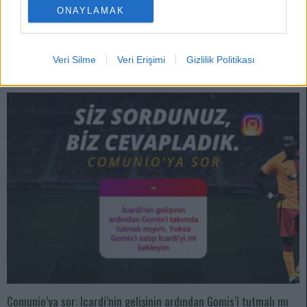
Takım halinde muazzam bir performans sergileyen sarı-lacivertliler, bu
ONAYLAMAK
sezon en iddialı şampiyonluk adayı olduğunu ispatladılar. Jorge Jesus
Fenerbahçe’nin geleceği için çok şey vaat ediyor.
Devam oku »
Veri Silme
Veri Erişimi
Gizlilik Politikası
Comunio’ya sor: Icardi’nin gelişinin ardından Gomis’i tutmalı mı